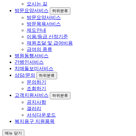
오시는 길
방문요양서비스
하위분류
방문요양서비스
방문목욕서비스
제도안내
이용/등급 산정기준
재원조달 및 급여비용
급여의 종류
병원동행서비스
간병인서비스
치매돌보미서비스
상담/문의
하위분류
문의하기
조회하기
고객지원서비스
하위분류
공지사항
갤러리
서식다운로드
복지용구 지원품목
메뉴 닫기