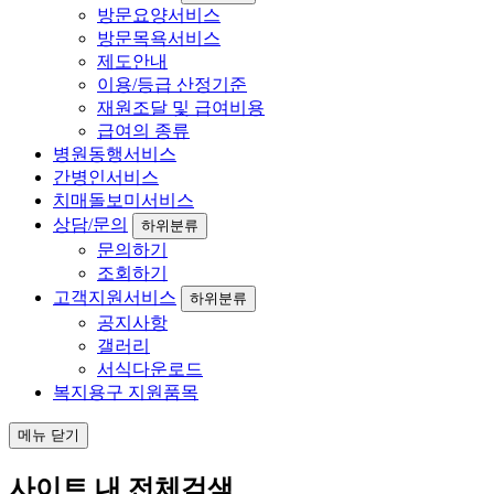
방문요양서비스
방문목욕서비스
제도안내
이용/등급 산정기준
재원조달 및 급여비용
급여의 종류
병원동행서비스
간병인서비스
치매돌보미서비스
상담/문의
하위분류
문의하기
조회하기
고객지원서비스
하위분류
공지사항
갤러리
서식다운로드
복지용구 지원품목
메뉴 닫기
사이트 내 전체검색